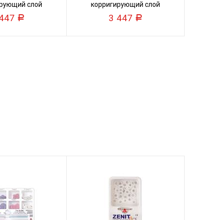
рующий слой
корригирующий слой
 447
3 447
Р
Р