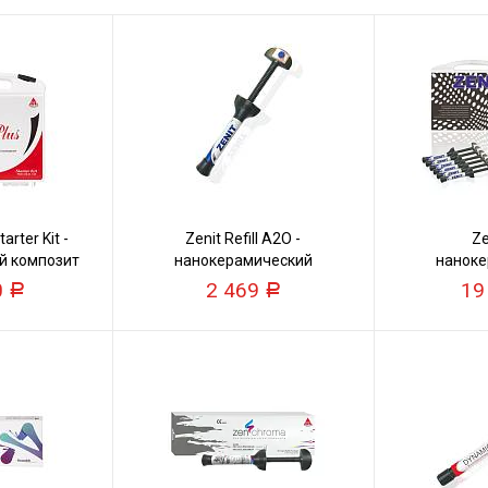
arter Kit -
Zenit Refill A2O -
Ze
й композит
нанокерамический
наноке
композит
ко
0
2 469
19
Р
Р