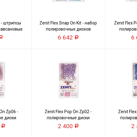
s - штрипсы
Zenit Flex Snap On Kit - набор
Zenit Flex P
лавсановые
полировочных дисков
полиров
хмягкие
6 642
6
Р
Р
 On Zp06 -
Zenit Flex Pop On Zp02 -
Zenit Fle
е диски
полировочные диски
полиров
0
2 400
2
Р
Р