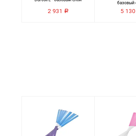
базовый 
2 931
5 13
Р