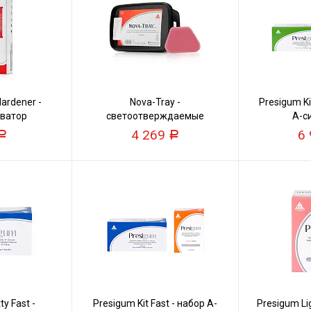
Hardener -
Nova-Tray -
Presigum Ki
иватор
светоотверждаемые
А-с
пластмассовые пластины
4 269
6
Р
Р
y Fast -
Presigum Kit Fast - набор А-
Presigum Li