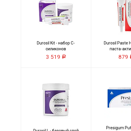
Durosil Kit - набор C-
Durosil Paste 
силиконов
паста-акт
3 519
879
Р
Presigum Putt
Durosil L - базовый слой