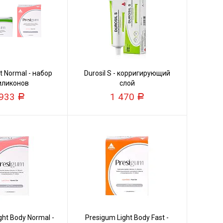
t Normal - набор
Durosil S - корригирующий
иликонов
слой
 933
1 470
Р
Р
ght Body Normal -
Presigum Light Body Fast -