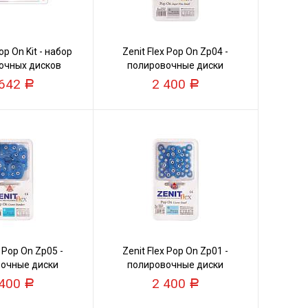
op On Kit - набор
Zenit Flex Pop On Zp04 -
очных дисков
полировочные диски
 642
2 400
Р
Р
x Pop On Zp05 -
Zenit Flex Pop On Zp01 -
очные диски
полировочные диски
 400
2 400
Р
Р