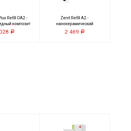
us Refill ОА2 -
Zenit Refill А2 -
идный композит
нанокерамический
композит
 028
2 469
Р
Р