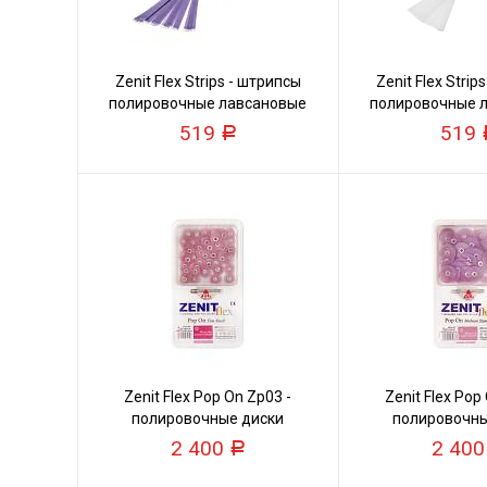
Zenit Flex Strips - штрипсы
Zenit Flex Strip
полировочные лавсановые
полировочные 
средние/грубые
мягкие/свер
519
519
Р
Zenit Flex Pop On Zp03 -
Zenit Flex Pop
полировочные диски
полировочны
2 400
2 40
Р