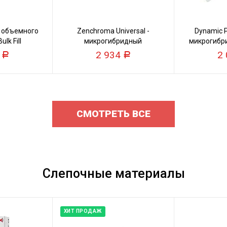
т объемного
Zenchroma Universal -
Dynamic Pl
lk Fill
микрогибридный
микрогибр
универсальный композит
9
2 934
2
Р
Р
СМОТРЕТЬ ВСЕ
Слепочные материалы
ХИТ ПРОДАЖ