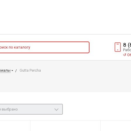
8 
Рабо
↺
Об
риалы
Gutta Percha
е выбрано