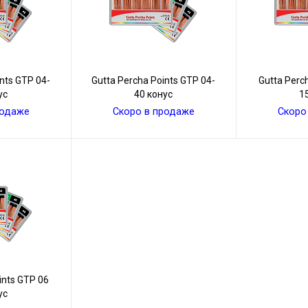
nts GТР 04-
Gutta Percha Points GТР 04-
Gutta Perc
ус
40 конус
1
родаже
Скоро в продаже
Скоро
ints GТР 06
ус