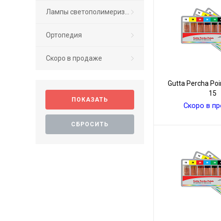
Лампы светополимеризационные
Ортопедия
Скоро в продаже
Gutta Percha Po
15
Скоро в п