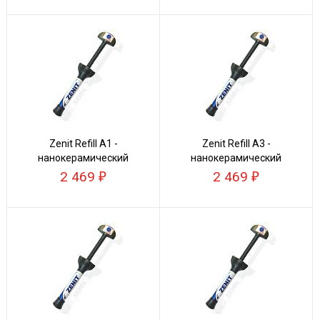
Zenit Refill А1 -
Zenit Refill А3 -
нанокерамический
нанокерамический
композит
композит
2 469
2 469