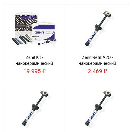
Zenit Kit -
Zenit Refill A2O -
нанокерамический
нанокерамический
композит
композит
19 995
2 469