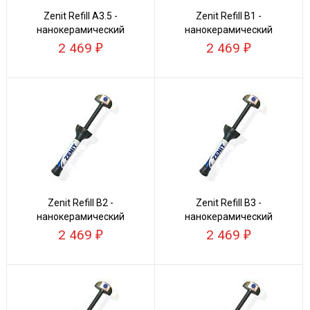
Zenit Refill А3.5 -
Zenit Refill В1 -
нанокерамический
нанокерамический
композит
композит
2 469
2 469
Zenit Refill В2 -
Zenit Refill В3 -
нанокерамический
нанокерамический
композит
композит
2 469
2 469