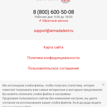
8 (800) 600-50-08
Рабочие дни: 9.00 до 18.00
↺ Обратный звонок
support@armadadent.ru
Карта сайта
Политика конфиденциальности
Пользовательское соглашение
Мы используем cookie-файлы, чтобы получать статистику, которая
помогает показывать вам самые интересные и выгодные предложения.
Вы можете отключить cookie-файлы в настройках.
Продолжая пользоваться сайтом без изменения настроек, вы даете
согласие на использование ваших cookie-файлов. Всегда рады видеть