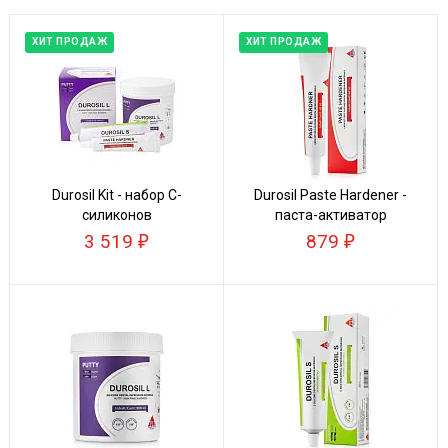
ХИТ ПРОДАЖ
ХИТ ПРОДАЖ
Durosil Kit - набор C-
Durosil Paste Hardener -
силиконов
паста-активатор
3 519
879